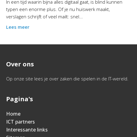
In een tijd waarin bijna alles digitaal gaat, is blind kunnen
typen een enorme plus. Of je nu huiswerk maakt,
verslagen schrijft of veel mailt: snel...
Lees meer
Over ons
Op onze site lees je over zaken die spelen in de IT-wereld.
Pagina's
Home
ICT partners
Interessante links